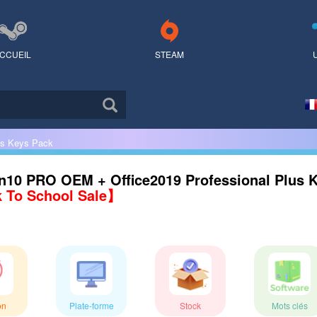
CCUEIL
STEAM
us Keys Pack
10 PRO OEM + Office2019 Professional Plus 
 To School Sale】
on
Plate-forme
Stock
Mots clés