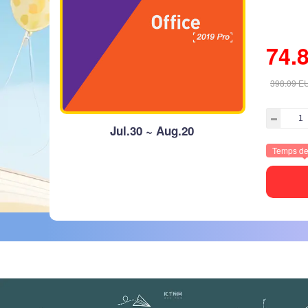
74.
398.09
E
Jul.30 ~ Aug.20
Temps de 