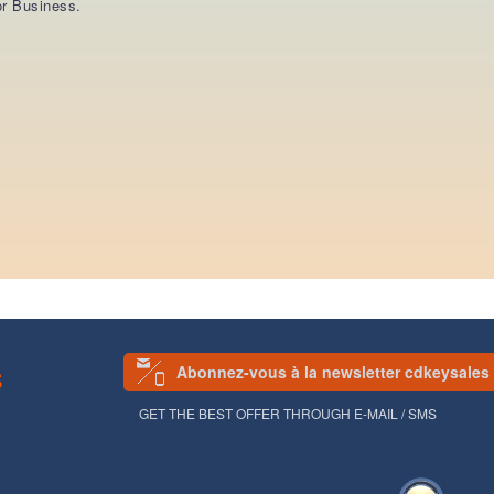
or Business.
Abonnez-vous à la newsletter cdkeysales
S
GET THE BEST OFFER THROUGH E-MAIL / SMS