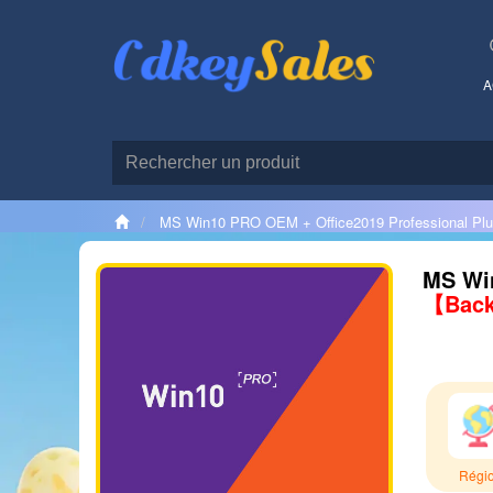
A
MS Win10 PRO OEM + Office2019 Professional Pl
MS Win
【Back
Régi