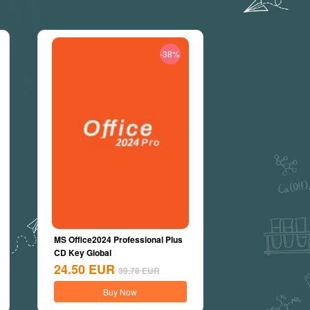
-38%
MS Office2024 Professional Plus
CD Key Global
24.50
EUR
39.78
EUR
Buy Now