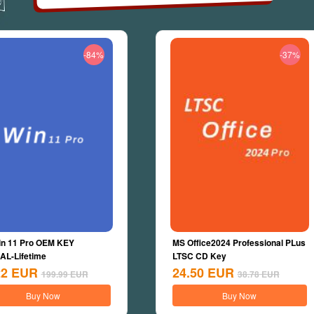
-84%
-37%
n 11 Pro OEM KEY
MS Office2024 Professional PLus
L-Lifetime
LTSC CD Key
22
EUR
24.50
EUR
199.99
EUR
38.78
EUR
Buy Now
Buy Now