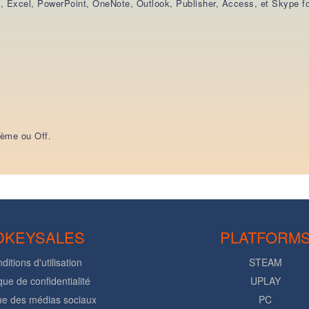
, Excel, PowerPoint, OneNote, Outlook, Publisher, Access, et Skype f
stème ou Off.
DKEYSALES
PLATFORM
ditions d'utilisation
STEAM
ique de confidentialité
UPLAY
que des médias sociaux
PC