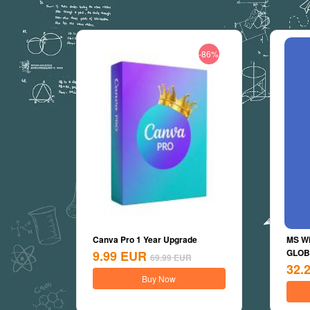
-86%
Canva Pro 1 Year Upgrade
MS Wi
GLOBA
9.99
EUR
69.99
EUR
32.
Buy Now