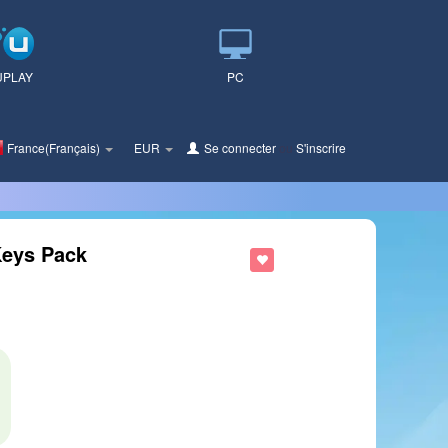
UPLAY
PC
France(Français)
EUR
Se connecter
ou
S'inscrire
Keys Pack