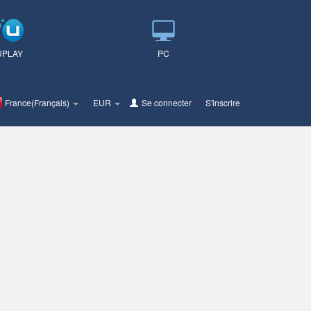
UPLAY
PC
France(Français)
EUR
Se connecter
ou
S'inscrire