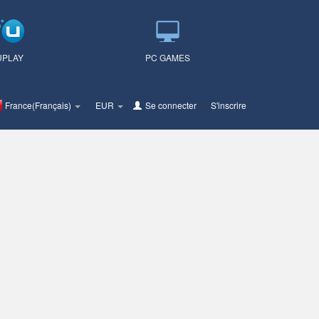
UPLAY
PC GAMES
France(Français)
EUR
Se connecter
ou
S'inscrire